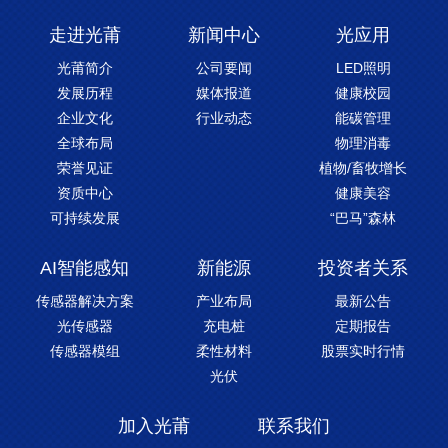
走进光莆
新闻中心
光应用
光莆简介
公司要闻
LED照明
发展历程
媒体报道
健康校园
企业文化
行业动态
能碳管理
全球布局
物理消毒
荣誉见证
植物/畜牧增长
资质中心
健康美容
可持续发展
“巴马”森林
AI智能感知
新能源
投资者关系
传感器解决方案
产业布局
最新公告
光传感器
充电桩
定期报告
传感器模组
柔性材料
股票实时行情
光伏
加入光莆
联系我们