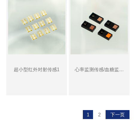
超小型红外对射传感1
心率监测传感/血糖监测
传感/光疗LED器件
1
2
下一页