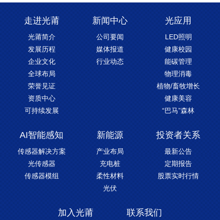
走进光莆
新闻中心
光应用
光莆简介
公司要闻
LED照明
发展历程
媒体报道
健康校园
企业文化
行业动态
能碳管理
全球布局
物理消毒
荣誉见证
植物/畜牧增长
资质中心
健康美容
可持续发展
“巴马”森林
AI智能感知
新能源
投资者关系
传感器解决方案
产业布局
最新公告
光传感器
充电桩
定期报告
传感器模组
柔性材料
股票实时行情
光伏
加入光莆
联系我们