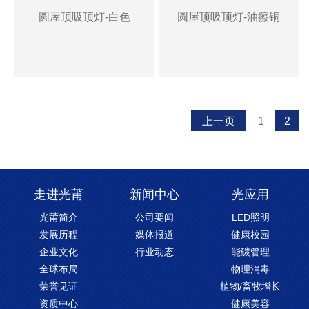
圆屋顶吸顶灯-白色
圆屋顶吸顶灯-油擦铜
上一页
1
2
走进光莆
新闻中心
光应用
光莆简介
公司要闻
LED照明
发展历程
媒体报道
健康校园
企业文化
行业动态
能碳管理
全球布局
物理消毒
荣誉见证
植物/畜牧增长
资质中心
健康美容