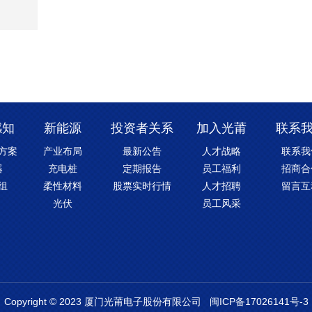
感知
新能源
投资者关系
加入光莆
联系
方案
产业布局
最新公告
人才战略
联系我
器
充电桩
定期报告
员工福利
招商合
组
柔性材料
股票实时行情
人才招聘
留言互
光伏
员工风采
Copyright © 2023 厦门光莆电子股份有限公司
闽ICP备17026141号-3